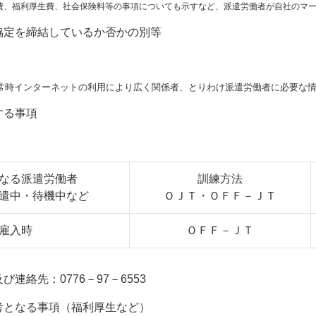
福利厚生費、社会保険料等の事項についても示すなど、派遣労働者が自社のマー
協定を締結しているか否かの別等
インターネットの利用により広く関係者、とりわけ派遣労働者に必要な情
する事項
なる派遣労働者
訓練方法
遣中・待機中など
ＯＪＴ・ＯＦＦ－ＪＴ
雇入時
ＯＦＦ－ＪＴ
先：0776－97－6553
考となる事項（福利厚生など）